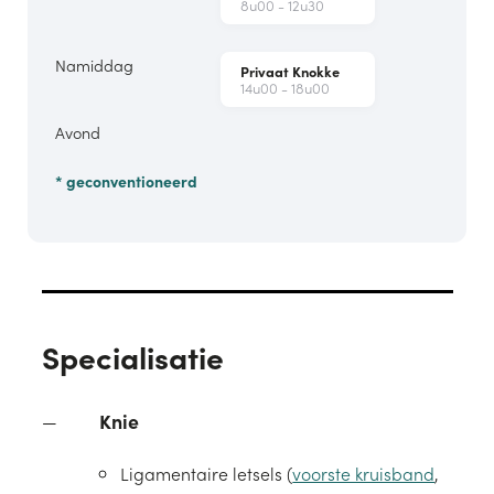
8u00 - 12u30
Namiddag
Privaat Knokke
14u00 - 18u00
Avond
* geconventioneerd
Specialisatie
Knie
Ligamentaire letsels (
voorste kruisband
,