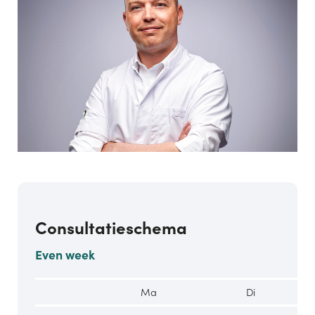
Description
Dr.
Pieter-
Consultatieschema
Jan
Vandekerckhove
Even week
Ma
Di