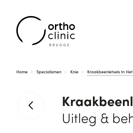
Kruimelpad
Home
Specialismen
Knie
Kraakbeenletsels In Het
Kraakbeenle
Uitleg & be