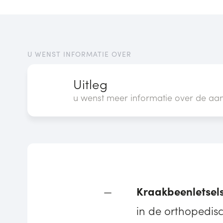
U WENST INFORMATIE OVER
Uitleg
u wenst meer informatie over de aa
Kraakbeenletsel
in de orthopedisc