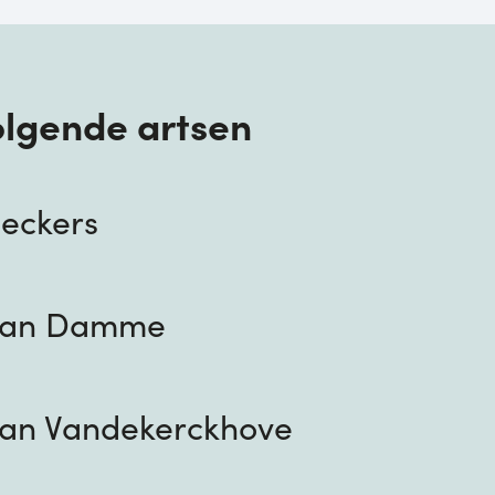
volgende artsen
Beckers
 Van Damme
-Jan Vandekerckhove