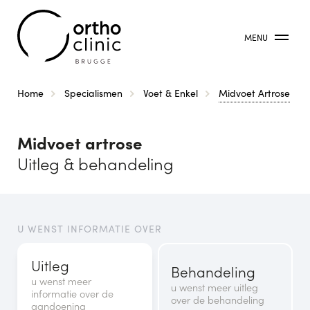
MENU
Kruimelpad
Home
Specialismen
Voet & Enkel
Midvoet Artrose
Midvoet artrose
Uitleg & behandeling
U WENST INFORMATIE OVER
Uitleg
Behandeling
u wenst meer
u wenst meer uitleg
informatie over de
over de behandeling
aandoening