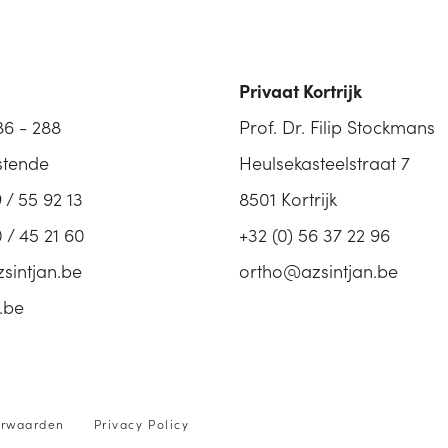
Privaat Kortrijk
86 - 288
Prof. Dr. Filip Stockmans
stende
Heulsekasteelstraat 7
 / 55 92 13
8501 Kortrijk
0 / 45 21 60
+32 (0) 56 37 22 96
sintjan.be
ortho@azsintjan.be
.be
orwaarden
Privacy Policy