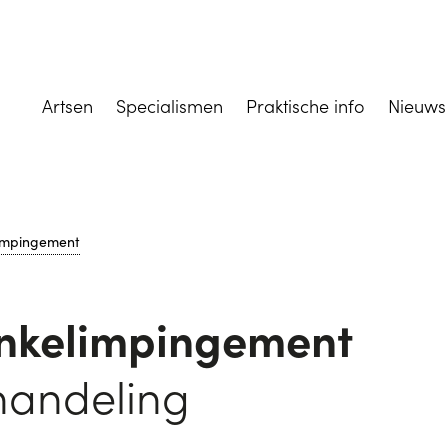
Artsen
Specialismen
Praktische info
Nieuws
limpingement
enkelimpingement
handeling