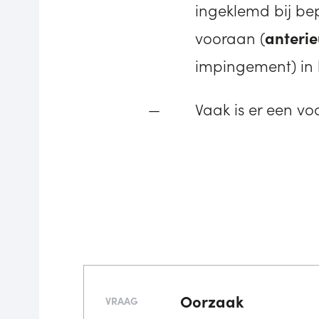
ingeklemd bij be
vooraan (
anteri
impingement) in 
Vaak is er een vo
Oorzaak
VRAAG