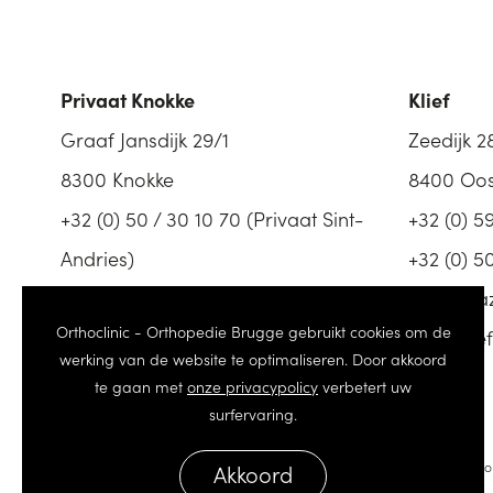
Privaat Knokke
Klief
Graaf Jansdijk 29/1
Zeedijk 2
8300 Knokke
8400 Oo
+32 (0) 50 / 30 10 70
(Privaat Sint-
+32 (0) 59
Andries)
+32 (0) 5
www.seacure.be
ortho@az
Orthoclinic - Orthopedie Brugge gebruikt cookies om de
www.klief
werking van de website te optimaliseren. Door akkoord
te gaan met
onze privacypolicy
verbetert uw
surfervaring.
© 2026 Orthoclinic - Orthopedie Brugge
Algemene Vo
Akkoord