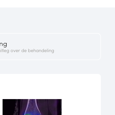
ing
itleg over de behandeling