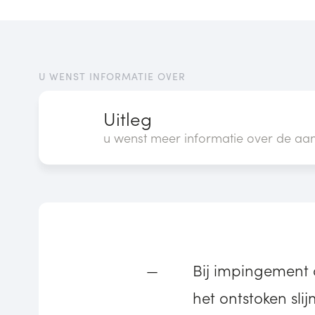
U WENST INFORMATIE OVER
Uitleg
u wenst meer informatie over de aa
Bij impingement 
het ontstoken sli