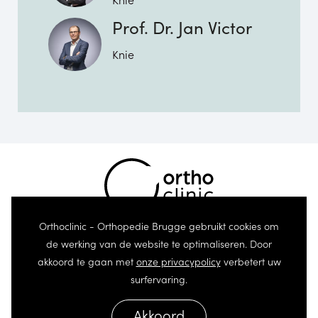
Prof. Dr. Jan Victor
Knie
Orthoclinic - Orthopedie Brugge gebruikt cookies om
de werking van de website te optimaliseren. Door
akkoord te gaan met
onze privacypolicy
verbetert uw
surfervaring.
© 2026 Orthoclinic - Orthopedie Brugge
Akkoord
Algemene Voorwaarden
Privacy Policy