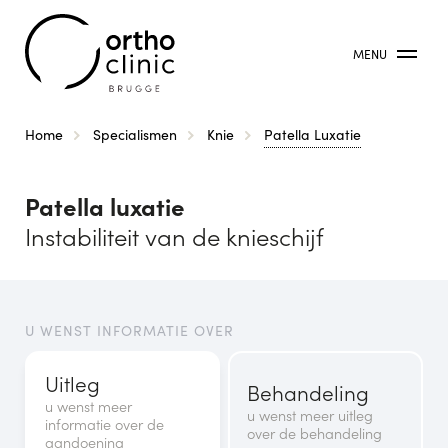
MENU
Kruimelpad
Home
Specialismen
Knie
Patella Luxatie
Patella luxatie
Instabiliteit van de knieschijf
U WENST INFORMATIE OVER
Uitleg
Behandeling
u wenst meer
u wenst meer uitleg
informatie over de
over de behandeling
aandoening