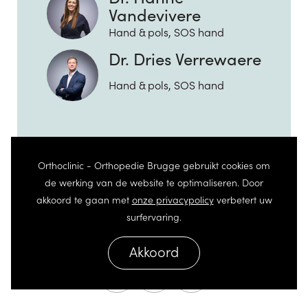
Vandevivere
Hand & pols, SOS hand
Dr. Dries Verrewaere
Hand & pols, SOS hand
Orthoclinic - Orthopedie Brugge gebruikt cookies om
de werking van de website te optimaliseren. Door
akkoord te gaan met
onze privacypolicy
verbetert uw
surfervaring.
Akkoord