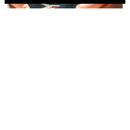
Description
Handgroep West: referentiecentrum voor
Handchirurgie
handtraumatologie
04.10.2022