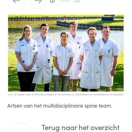
01
04
Description
Artsen van het multidisciplinaire spine team.
Artsen
van
Terug naar het overzicht
het