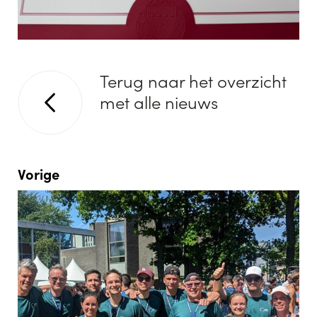
Terug naar het overzicht
met alle nieuws
Vorige
Des
Pro
Pro
Dr.