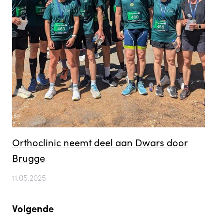
Fr
Pl
Orthoclinic neemt deel aan Dwars door
Brugge
11.05.2025
Volgende